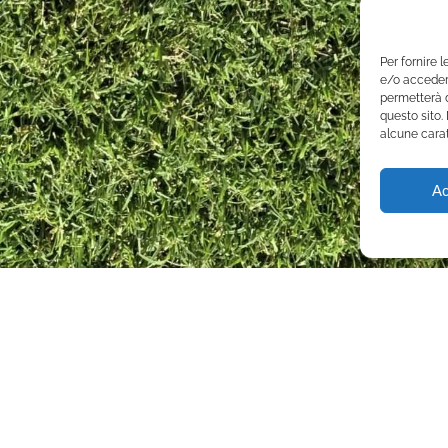
Per fornire 
e/o accedere
permetterà d
questo sito.
alcune carat
Ac
PRODOTTI
SERVIZ
PRATO A ROTOLI
DRENA
HYBRID TURF GRASS
SPORT
PER CAMPI SPORTIVI
SUPER
PRODUZIONE TAPPETO
SPORT
ERBOSO SOD