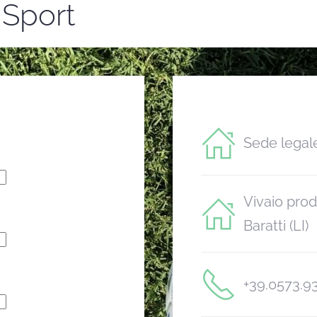
 Sport
Sede legale
Vivaio prod
Baratti (LI)
+39.0573.9