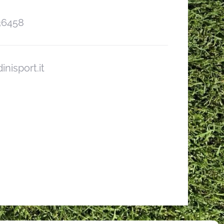
36458
inisport.it