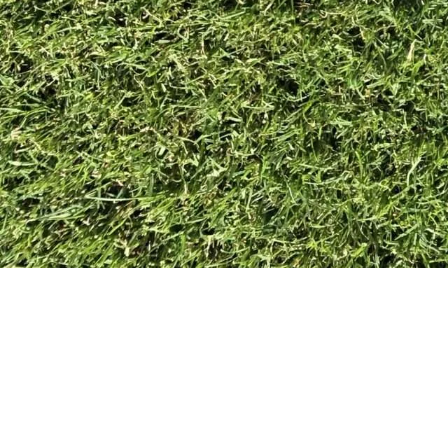
SPORT
TENNIS IN ERBA
RUGBY
BASEBALL
GOLF