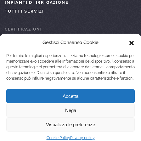
IMPIANTI DI IRRIGAZIONE
TUTTI I SERVIZI
CERTIFICAZIONI
Gestisci Consenso Cookie
ISO 45001
ISO 9001
Per fornire le migliori esperienze, utilizziamo tecnologie come i cookie per
ATTESTAZIONE SOA
memorizzare e/o accedere alle informazioni del dispositivo. Il consenso a
queste tecnologie ci permetterà di elaborare dati come il comportamento
ISO 14001
di navigazione o ID unici su questo sito. Non acconsentire o ritirare il
consenso può influire negativamente su alcune caratteristiche e funzioni.
© 2022 GALARDINI SPORT DI FEDI MARIELLA
Accetta
C.F. FDEMLL55D63G713R
P.IVA 01147460479
PRIVACY POLICY
COOKIE POLICY (EU)
SITEMAP
Nega
Visualizza le preferenze
Cookie Policy
Privacy policy