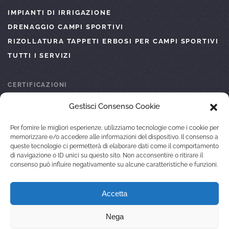
IMPIANTI DI IRRIGAZIONE
DRENAGGIO CAMPI SPORTIVI
RIZOLLATURA TAPPETI ERBOSI PER CAMPI SPORTIVI
TUTTI I SERVIZI
CERTIFICAZIONI
Gestisci Consenso Cookie
ISO 45001
ISO 9001
Per fornire le migliori esperienze, utilizziamo tecnologie come i cookie per
ATTESTAZIONE SOA
memorizzare e/o accedere alle informazioni del dispositivo. Il consenso a
queste tecnologie ci permetterà di elaborare dati come il comportamento
ISO 14001
di navigazione o ID unici su questo sito. Non acconsentire o ritirare il
consenso può influire negativamente su alcune caratteristiche e funzioni.
© 2022 GALARDINI SPORT DI FEDI MARIELLA
Accetta
C.F. FDEMLL55D63G713R
P.IVA 01147460479
PRIVACY POLICY
COOKIE POLICY (EU)
SITEMAP
Nega