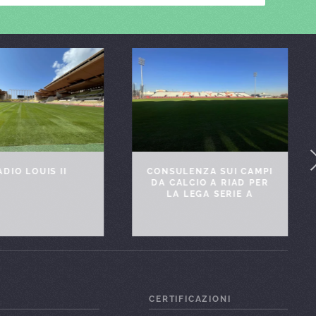
ADIO LOUIS II
CONSULENZA SUI CAMPI
DA CALCIO A RIAD PER
LA LEGA SERIE A
I
CERTIFICAZIONI