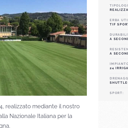
TIPOLOGI
REALIZZ
ERBA UTI
TIF SPOR
DURABILI
A SECON
RESISTE
A SECON
IMPIANT
24 IRRIG
DRENAGG
SHUTTL
SPORT:
 realizzato mediante il nostro
la Nazionale Italiana per la
gna.