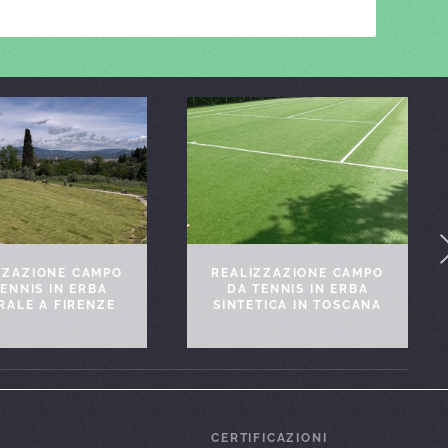
REALIZZAZIONE CAMPO
STADIO LUNGOBISEN
DA TENNIS IN ERBA
PRATO – RIFACIME
SINTETICA IN TOSCANA
COMPLETO
I
CERTIFICAZIONI