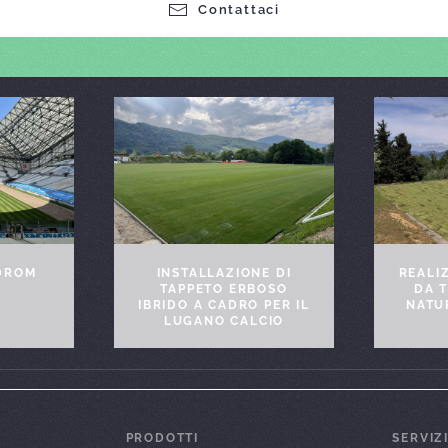
Contattaci
NSTALLAZIONE DI
REALIZZAZIONE CAMPO
APPETO ERBOSO
DA TENNIS IN ERBA
DO A CADRO PER IL
NATURALE A FIRENZE
UGANO CALCIO
PRODOTTI
SERVIZ