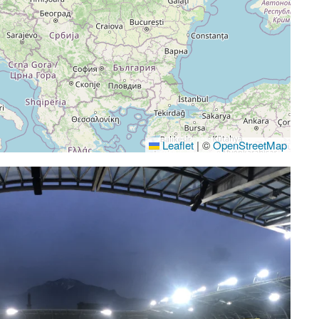
Leaflet
|
©
OpenStreetMap