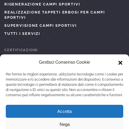
RIGENERAZIONE CAMPI SPORTIVI
REALIZZAZIONE TAPPETI ERBOSI PER CAMPI
SPORTIVI
SUPERVISIONE CAMPI SPORTIVI
TUTTI I SERVIZI
CERTIFICAZIONI
Gestisci Consenso Cookie
ISO 45001
ISO 9001
Per fornire le migliori esperienze, utilizziamo tecnologie come i cookie per
ATTESTAZIONE SOA
memorizzare e/o accedere alle informazioni del dispositivo. Il consenso a
queste tecnologie ci permetterà di elaborare dati come il comportamento
ISO 14001
di navigazione o ID unici su questo sito. Non acconsentire o ritirare il
consenso può influire negativamente su alcune caratteristiche e funzioni.
© 2022 GALARDINI SPORT DI FEDI MARIELLA
Accetta
C.F. FDEMLL55D63G713R
P.IVA 01147460479
PRIVACY POLICY
COOKIE POLICY (EU)
SITEMAP
Nega